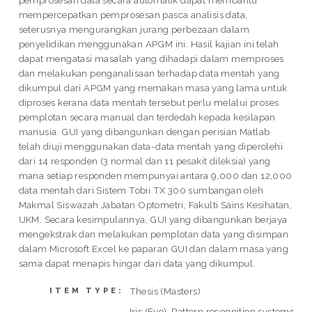
pemprosesan data secara automatik dapat membantu
mempercepatkan pemprosesan pasca analisis data,
seterusnya mengurangkan jurang perbezaan dalam
penyelidikan menggunakan APGM ini. Hasil kajian ini telah
dapat mengatasi masalah yang dihadapi dalam memproses
dan melakukan penganalisaan terhadap data mentah yang
dikumpul dari APGM yang memakan masa yang lama untuk
diproses kerana data mentah tersebut perlu melalui proses
pemplotan secara manual dan terdedah kepada kesilapan
manusia. GUI yang dibangunkan dengan perisian Matlab
telah diuji menggunakan data-data mentah yang diperolehi
dari 14 responden (3 normal dan 11 pesakit dileksia) yang
mana setiap responden mempunyai antara 9,000 dan 12,000
data mentah dari Sistem Tobii TX 300 sumbangan oleh
Makmal Siswazah Jabatan Optometri, Fakulti Sains Kesihatan,
UKM. Secara kesimpulannya, GUI yang dibangunkan berjaya
mengekstrak dan melakukan pemplotan data yang disimpan
dalam Microsoft Excel ke paparan GUI dan dalam masa yang
sama dapat menapis hingar dari data yang dikumpul.
Thesis (Masters)
ITEM TYPE:
Iris (Eye), Pattern recognition systems,