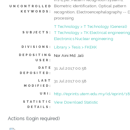
Biometric identification, Optical pattern
UNCONTROLLED
KEYWORDS:
recognition, Electroencephalography -- 
processing
T Technology > T Technology (General)
T Technology > TK Electrical engineering
SUBJECTS:
Electronics Nuclear engineering
Library > Tesis > FKEKK
DIVISIONS:
DEPOSITING
Nor Aini Md. Jali
USER:
DATE
31 Jul 2017 00:58
DEPOSITED:
LAST
31 Jul 2017 00:58
MODIFIED:
http://eprints.utem.edu.my/id/eprint/1
URI:
STATISTIC
View Download Statistic
DETAILS:
Actions (login required)